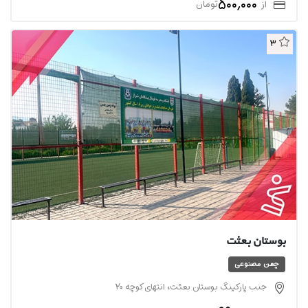
500,000
از
تومان
3
بوستان بعثت
چمن مصنوعی
جنب پارکینگ بوستان بعثت، انتهای کوچه 20