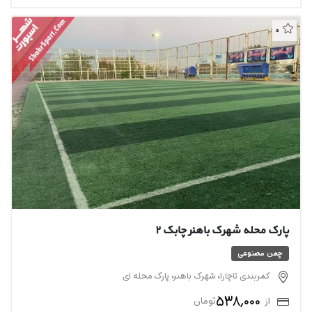
0
پارک محله شهرک باهنر چابک ۲
چمن مصنوعی
کمربندی تاچارا، شهرک باهنر، پارک محله ای
538,000
از
تومان