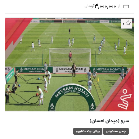
3,000,000
از
تومان
0
سرو (میدان احسان)
چمن مصنوعی
سالن چندمنظوره