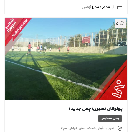
1,000,000
از
تومان
5
پهلوانان نصیری(چمن جدید)
چمن مصنوعی
شیراز، بلوار رحمت، نبش خیابان سپاه