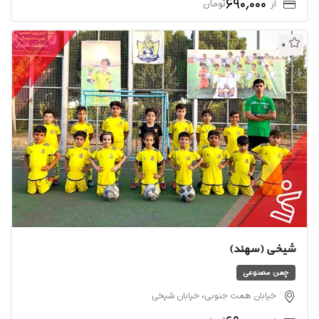
690,000
از
تومان
0
شیخی (سهند)
چمن مصنوعی
خیابان همت جنوبی، خیابان شیخی