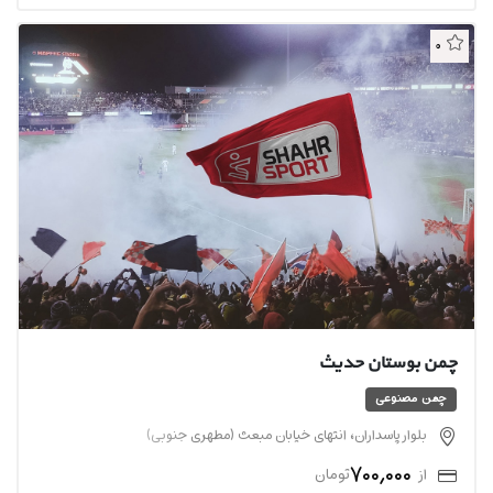
0
چمن بوستان حدیث
چمن مصنوعی
بلوار پاسداران، انتهای خیابان مبعث (مطهری جنوبی)
700,000
از
تومان