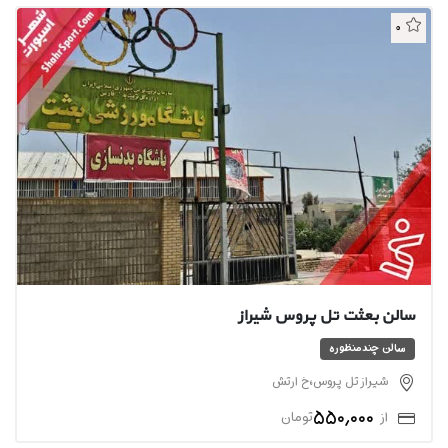
0
سالن بعثت تل پروس شیراز
سالن چندمنظوره
شیراز تل پروس،خ ارتش
550,000
از
تومان