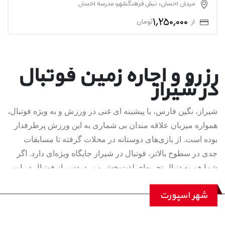
میدان احسان، نبش فرهنگشهر، مدرسه احسان
1,250,000
از
تومان
رزرو و اجاره زمین فوتبال
در شیراز
شیراز، نگین فارس، با پیشینه ای غنی در ورزش و به ویژه فوتبال،
همواره میزبان علاقه مندان بی شماری به این ورزش پرطرفدار
بوده است. از بازی‌های دوستانه در محلات گرفته تا مسابقات
جدی در سطوح بالاتر، فوتبال در شیراز جایگاه ویژه‌ای دارد. اگر
شما هم به دنبال تجربه‌ای لذت‌بخش و بی‌دردسر از فوتبال در این
شهر زیبا هستید، شهر اسپورت با ارائه خدمات رزرو و اجاره آنلاین
شهر اسپورت
زمین فوتبال در شیراز، بهترین گزینه ها را پیش روی شما قرار
می دهد. دیگر نیازی به صرف وقت و انرژی برای یافتن زمین
مناسب نیست؛ با شهر اسپورت، به راحتی زمین مورد نظر خود را