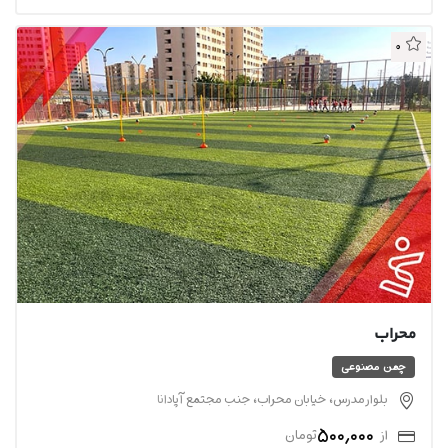
0
محراب
چمن مصنوعی
بلوار مدرس، خیابان محراب، جنب مجتمع آپادانا
500,000
از
تومان