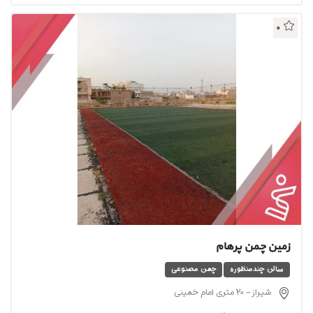
0
زمین چمن پرهام
سالن چندمنظوره
چمن مصنوعی
شیراز - 20 متری امام خمینی