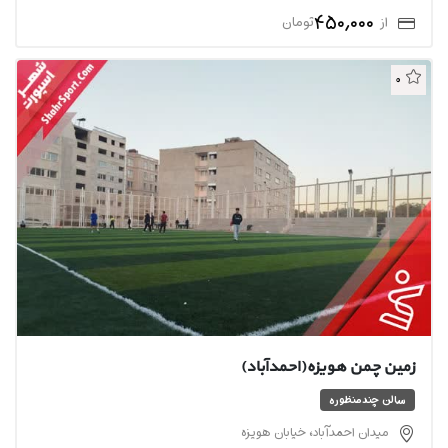
450,000
از
تومان
0
زمین چمن هویزه(احمد‌آباد)
سالن چندمنظوره
میدان احمدآباد، خیابان هویزه