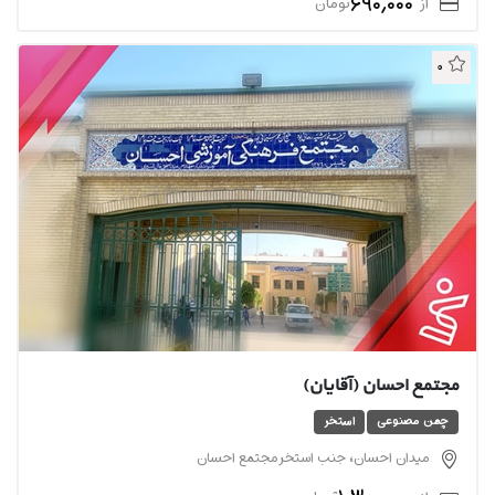
690,000
از
تومان
0
مجتمع احسان (آقایان)
چمن مصنوعی
استخر
میدان احسان، جنب استخر مجتمع احسان