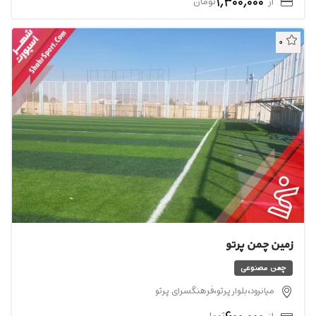
1,300,000
از
تومان
0
زمین چمن پرتو
چمن مصنوعی
میانرود،بلوار پرتو،فرهنگسرای پرتو