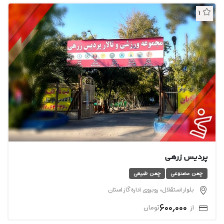
1
پردیس زرهی
چمن مصنوعی
چمن طبیعی
بلوار استقلال، روبروی اداره گاز استان
600,000
از
تومان