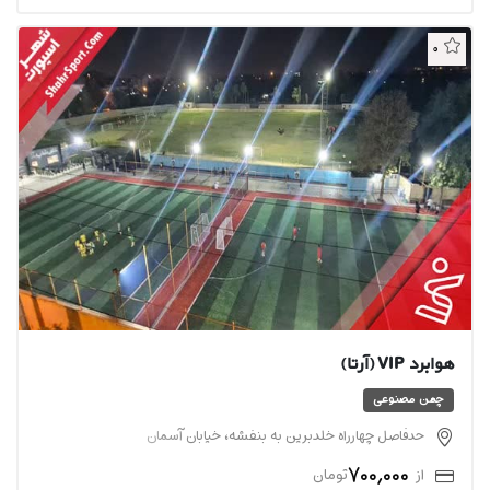
0
هوابرد VIP (آرتا)
چمن مصنوعی
حدفاصل چهارراه خلدبرین به بنفشه، خیابان آسمان
700,000
از
تومان