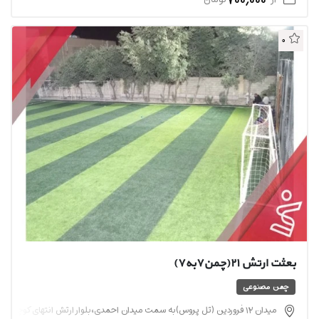
0
بعثت ارتش 21(چمن7به7)
چمن مصنوعی
میدان ۱۲ فروردین (تل پروس)به سمت میدان احمدی،بلوار ارتش انتهای کوچه ۲۱ جنب استخر بعثت