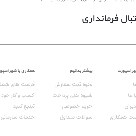
بال فرمانداری
مدرسه فوتبال فوق‌العاده به نام چابک با سابقه‌ی بی‌نظیری در زمینه‌ی آموزش فوتبال
مت علاقمندان به این دو ورزش گرانبها قرار دارد. از توانمندی‌ها و تجربیات این 
فه‌ای.
هر اسپورت
بیشتر بدانیم
همکاری با شهر اسپو
 چابک به صورت تخصصی آموش ببینند .
ا
نحوه ثبت سفارش
فرصت های شغل
 ما
شیوه های پرداخت
کسب و کار خود ر
یران
حریم خصوصی
تبلیغ کنید
ست همکاری
سوالات متداول
خدمات سازمانی