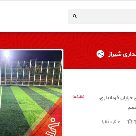
داری شیراز
(نقشه)
 خیابان فرمانداری،
عظم
0
(از
0
نظر)