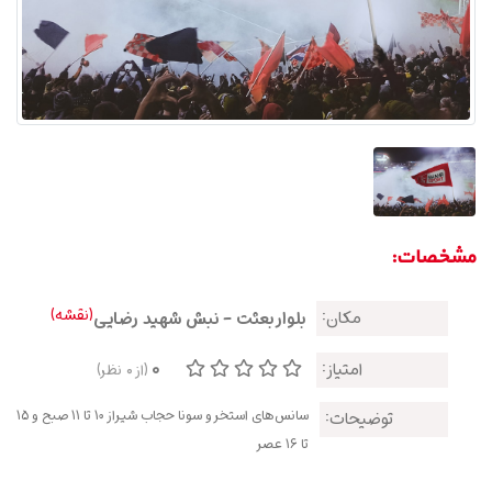
مشخصات:
(نقشه)
مکان:
بلوار بعثت - نبش شهید رضایی
0
امتیاز:
(از
0
نظر)
سانس‌های استخر و سونا حجاب شیراز 10 تا 11 صبح و 15
توضیحات:
تا 16 عصر