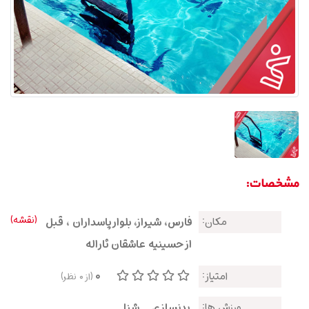
مشخصات:
(نقشه)
مکان:
فارس، شیراز، بلوار پاسداران ، قبل
از حسینیه عاشقان ثاراله
0
امتیاز:
(از
0
نظر)
ورزش ها:
بدنسازی
شنا