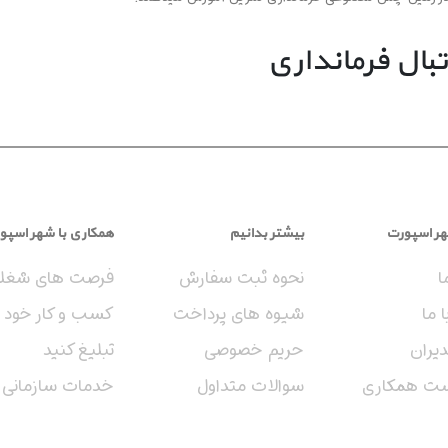
بال فرمانداری
مدرسه فوتبال فوق‌العاده به نام چابک با سابقه‌ی بی‌نظیری در زمینه‌ی آموزش فوتبال
مت علاقمندان به این دو ورزش گرانبها قرار دارد. از توانمندی‌ها و تجربیات این 
فه‌ای.
هر اسپورت
بیشتر بدانیم
همکاری با شهر اسپو
 چابک به صورت تخصصی آموش ببینند .
ا
نحوه ثبت سفارش
فرصت های شغل
 ما
شیوه های پرداخت
کسب و کار خود ر
یران
حریم خصوصی
تبلیغ کنید
ست همکاری
سوالات متداول
خدمات سازمانی