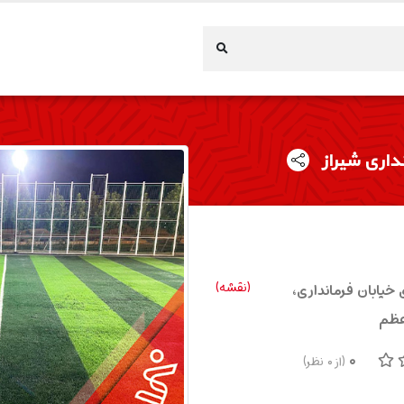
داری شیراز
(نقشه)
 خیابان فرمانداری،
عظم
0
(از
0
نظر)