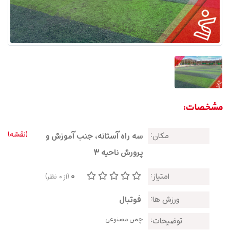
مشخصات:
(نقشه)
مکان:
سه راه آستانه، جنب آموزش و
پرورش ناحیه 3
0
امتیاز:
(از
0
نظر)
ورزش ها:
فوتبال
چمن مصنوعی
توضیحات: