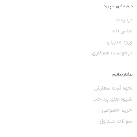
آماده‌ایم شما را در این مکان ورزشی بی‌نظیر به اسپرت و شادی بپذیریم.رزرو زمین چمن
درباره شهر اسپورت
مصنوعی شهید حمزه را میتوانید از داخل شهراسپرت انجام دهید و این مجموعه همراه
درباره ما
با پارکینگ میباشد .
تماس با ما
ورود مدیران
درخواست همکاری
بیشتر بدانیم
نحوه ثبت سفارش
شیوه های پرداخت
حریم خصوصی
سوالات متداول