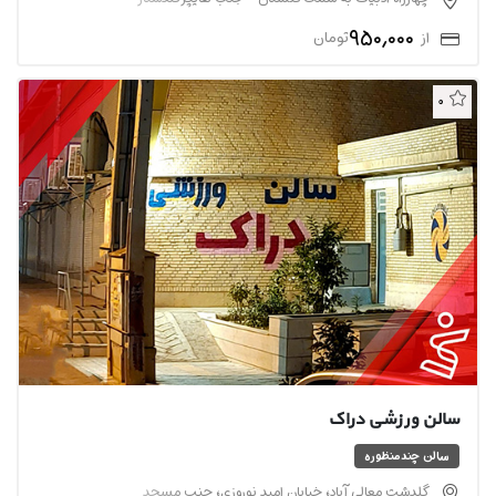
950,000
از
تومان
0
سالن ورزشی دراک
سالن چندمنظوره
گلدشت معالی آباد، خیابان امید نوروزی، جنب مسجد