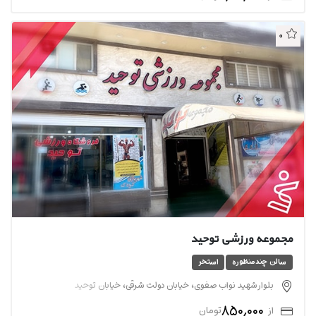
0
مجموعه ورزشی توحید
سالن چندمنظوره
استخر
بلوار شهید نواب صفوی، خیابان دولت شرقی، خیابان توحید
850,000
از
تومان