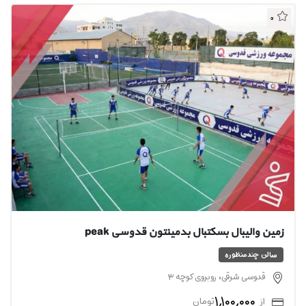
0
زمین والیبال بسکتبال بدمینتون قدوسی peak
سالن چندمنظوره
قدوسی شرقی، روبروی کوچه ۳
1,100,000
از
تومان