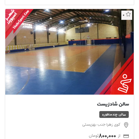
0
سالن شادزیست
سالن چندمنظوره
کوی زهرا جنب بهزیستی
800,000
از
تومان