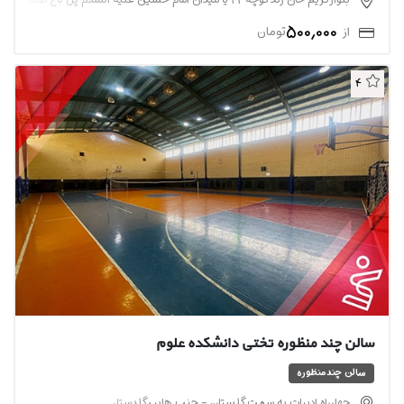
500,000
از
تومان
4
سالن چند منظوره تختی دانشکده علوم
سالن چندمنظوره
چهارراه ادبیات به سمت گلستان - جنب هایپر گلدستار