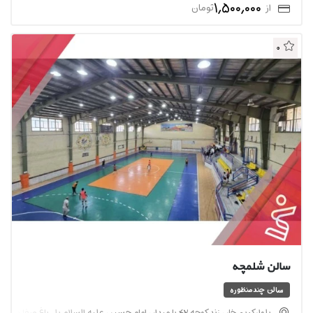
1,500,000
از
تومان
0
سالن شلمچه
سالن چندمنظوره
بلوار کریم خان زند کوچه ۴۲ یا میدان امام حسین علیه السلام پل باغ صفا خیابان فردوسی کوچه 18