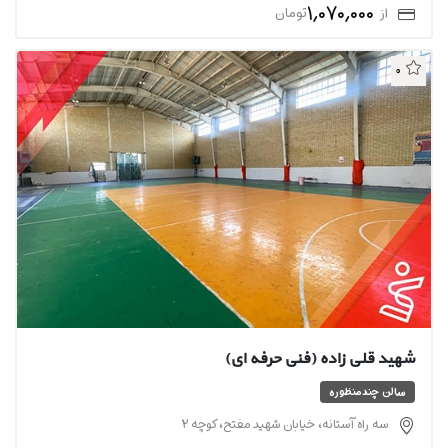
1,070,000
از
تومان
0
شهید قلی زاده (فنی حرفه ای)
سالن چندمنظوره
سه راه آستانه، خیابان شهید مفتح، کوچه 2