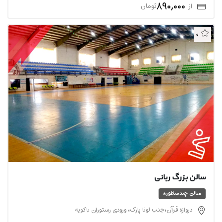
890,000
از
تومان
0
سالن بزرگ ربانی
سالن چندمنظوره
دروازه قرآن،جنب لونا پارک، ورودی رستوران باکویه